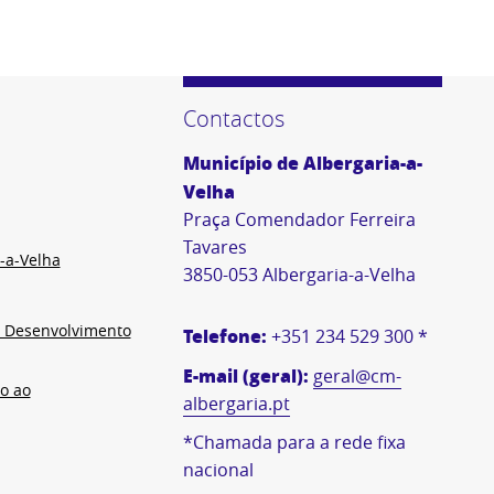
Contactos
Município de Albergaria-a-
Velha
Praça Comendador Ferreira
Tavares
-a-Velha
3850-053 Albergaria-a-Velha
e Desenvolvimento
Telefone:
+351 234 529 300 *
E-mail (geral):
geral@cm-
o ao
albergaria.pt
*Chamada para a rede fixa
nacional