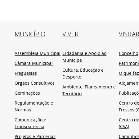
MUNICÍPIO
VIVER
VISITA
Assembleia Municipal
Cidadania e Apoio ao
Concelho
Munícipe
Câmara Municipal
Patrimón
Cultura, Educação e
Freguesias
O que faz
Desporto
Órgãos Consultivos
Alojamen
Ambiente, Planeamento e
Geminações
Publicaçõ
Território
Regulamentação e
Centro de
Normas
Frossos (C
Comunicação e
Centro de
Transparência
(CVA)
Projetos e Parcerias
Caminho