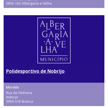
3850-182 Albergaria-a-Velha
Polidesportivo de Nobrijo
Rua da Pedreira
Nobrijo
3950-578 Branca