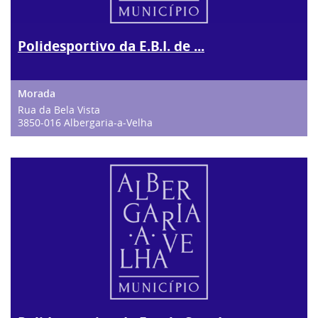
Polidesportivo da E.B.I. de ...
Rua da Bela Vista
3850-016 Albergaria-a-Velha