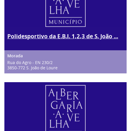
Polidesportivo da E.B.I. 1,2,3 de S. João ...
Rua do Agro - EN 230/2
3850-772 S. João de Loure