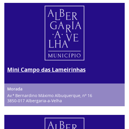
Mini Campo das Lameirinhas
Av.ª Bernardino Máximo Albuquerque, nº 16
3850-017 Albergaria-a-Velha