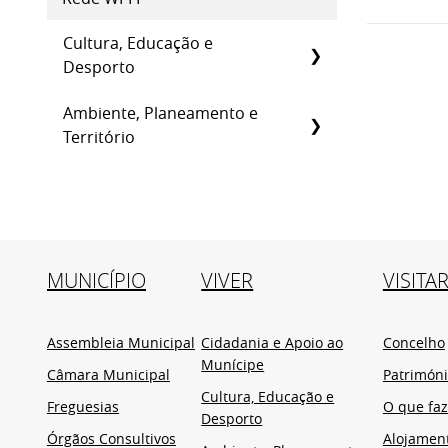
Cultura, Educação e
Desporto
Ambiente, Planeamento e
Território
MUNICÍPIO
VIVER
VISITA
Assembleia Municipal
Cidadania e Apoio ao
Concelho
Munícipe
Câmara Municipal
Patrimón
Cultura, Educação e
Freguesias
O que faz
Desporto
Órgãos Consultivos
Alojamen