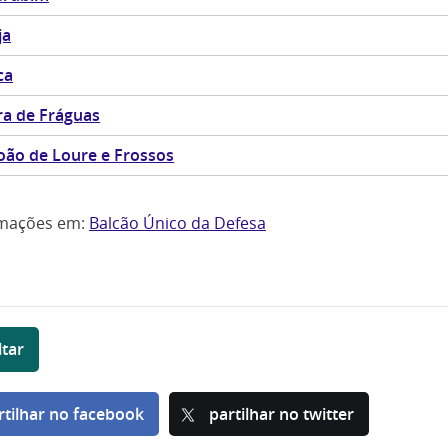
ja
ca
ra de Fráguas
oão de Loure e Frossos
rmações em:
Balcão Único da Defesa
ltar
rtilhar no facebook
partilhar no twitter