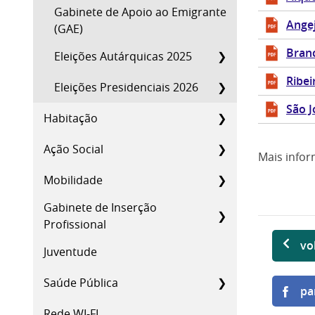
Gabinete de Apoio ao Emigrante
Ange
(GAE)
Bran
Eleições Autárquicas 2025
Ribei
Eleições Presidenciais 2026
São J
Habitação
Ação Social
Mais info
Mobilidade
Gabinete de Inserção
Profissional
vo
Juventude
Saúde Pública
pa
Rede WI-FI