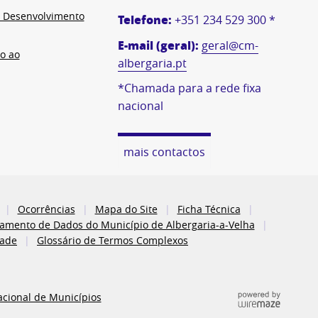
e Desenvolvimento
Telefone:
+351 234 529 300 *
E-mail (geral):
geral@cm-
o ao
albergaria.pt
*Chamada para a rede fixa
nacional
mais contactos
Ocorrências
Mapa do Site
Ficha Técnica
atamento de Dados do Município de Albergaria-a-Velha
dade
Glossário de Termos Complexos
acional de Municípios