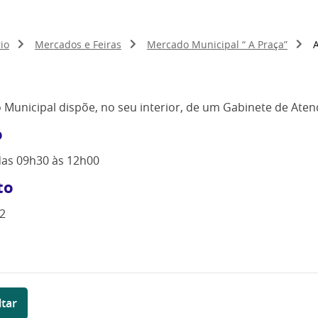
io
Mercados e Feiras
Mercado Municipal “ A Praça”
Municipal dispõe, no seu interior, de um Gabinete de Ate
o
 das 09h30 às 12h00
to
2
ltar