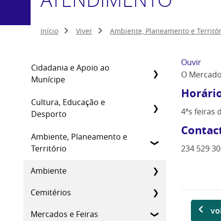
Início
Viver
Ambiente, Planeamento e Territór
Ouvir
Cidadania e Apoio ao
O Mercado 
Munícipe
Horári
Cultura, Educação e
4ªs feiras
Desporto
Contac
Ambiente, Planeamento e
Território
234 529 30
Ambiente
Cemitérios
vo
Mercados e Feiras