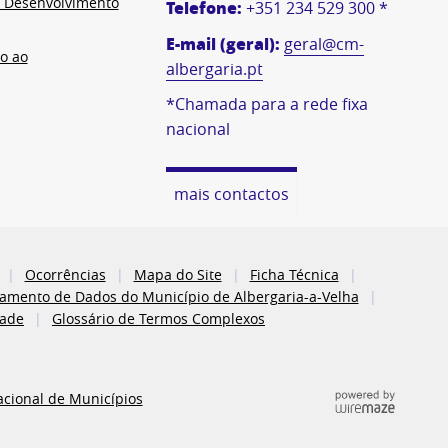
e Desenvolvimento
Telefone:
+351 234 529 300 *
E-mail (geral):
geral@cm-
o ao
albergaria.pt
*Chamada para a rede fixa
nacional
mais contactos
Ocorrências
Mapa do Site
Ficha Técnica
atamento de Dados do Município de Albergaria-a-Velha
dade
Glossário de Termos Complexos
acional de Municípios