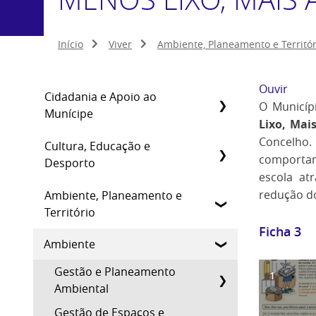
Início
Viver
Ambiente, Planeamento e Territór
Ouvir
Cidadania e Apoio ao
O Municípi
Munícipe
Lixo, Mai
Concelho.
Cultura, Educação e
comportam
Desporto
escola at
redução d
Ambiente, Planeamento e
Território
Ficha 3
Ambiente
Gestão e Planeamento
1
Ambiental
Gestão de Espaços e