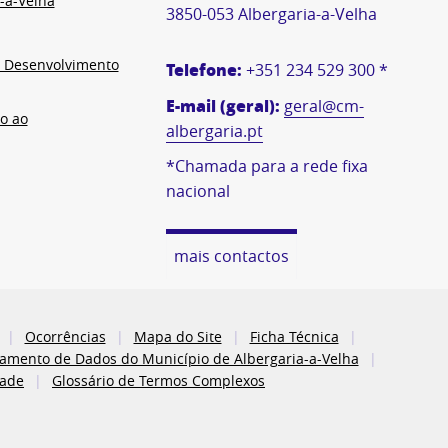
-a-Velha
3850-053 Albergaria-a-Velha
e Desenvolvimento
Telefone:
+351 234 529 300 *
E-mail (geral):
geral@cm-
o ao
albergaria.pt
*Chamada para a rede fixa
nacional
mais contactos
Ocorrências
Mapa do Site
Ficha Técnica
atamento de Dados do Município de Albergaria-a-Velha
dade
Glossário de Termos Complexos