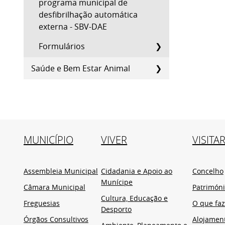
programa municipal de
desfibrilhação automática
externa - SBV-DAE
Formulários
Saúde e Bem Estar Animal
MUNICÍPIO
VIVER
VISITA
Assembleia Municipal
Cidadania e Apoio ao
Concelho
Munícipe
Câmara Municipal
Patrimón
Cultura, Educação e
Freguesias
O que faz
Desporto
Órgãos Consultivos
Alojamen