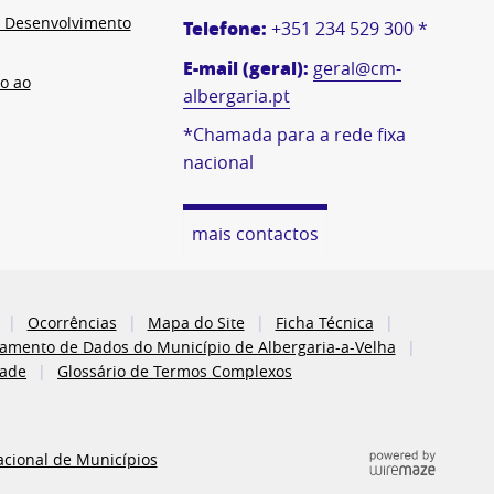
e Desenvolvimento
Telefone:
+351 234 529 300 *
E-mail (geral):
geral@cm-
o ao
albergaria.pt
*Chamada para a rede fixa
nacional
mais contactos
Ocorrências
Mapa do Site
Ficha Técnica
atamento de Dados do Município de Albergaria-a-Velha
dade
Glossário de Termos Complexos
acional de Municípios