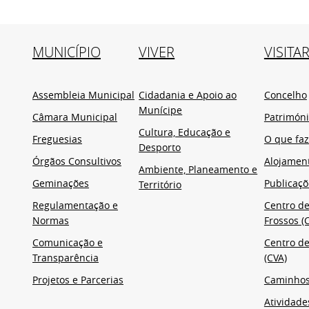
MUNICÍPIO
VIVER
VISITA
Assembleia Municipal
Cidadania e Apoio ao
Concelho
Munícipe
Câmara Municipal
Patrimón
Cultura, Educação e
Freguesias
O que faz
Desporto
Órgãos Consultivos
Alojamen
Ambiente, Planeamento e
Geminações
Publicaçõ
Território
Regulamentação e
Centro de
Normas
Frossos (C
Comunicação e
Centro de
Transparência
(CVA)
Projetos e Parcerias
Caminho
Atividade