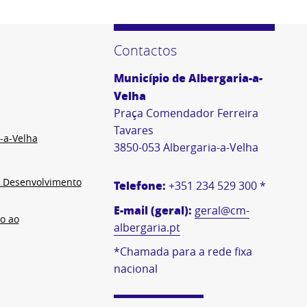
Contactos
Município de Albergaria-a-
Velha
Praça Comendador Ferreira
Tavares
-a-Velha
3850-053 Albergaria-a-Velha
e Desenvolvimento
Telefone:
+351 234 529 300 *
E-mail (geral):
geral@cm-
o ao
albergaria.pt
*Chamada para a rede fixa
nacional