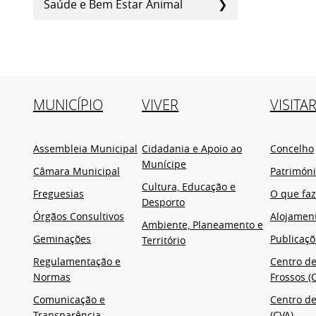
Saúde e Bem Estar Animal
MUNICÍPIO
VIVER
VISITA
Assembleia Municipal
Cidadania e Apoio ao
Concelho
Munícipe
Câmara Municipal
Patrimón
Cultura, Educação e
Freguesias
O que faz
Desporto
Órgãos Consultivos
Alojamen
Ambiente, Planeamento e
Geminações
Publicaçõ
Território
Regulamentação e
Centro de
Normas
Frossos (C
Comunicação e
Centro de
Transparência
(CVA)