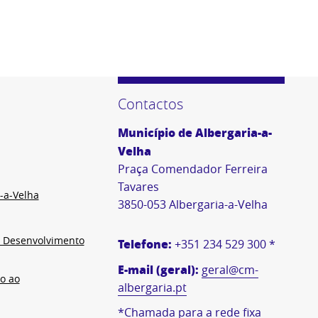
Contactos
Município de Albergaria-a-
Velha
Praça Comendador Ferreira
Tavares
-a-Velha
3850-053 Albergaria-a-Velha
e Desenvolvimento
Telefone:
+351 234 529 300 *
E-mail (geral):
geral@cm-
o ao
albergaria.pt
*Chamada para a rede fixa