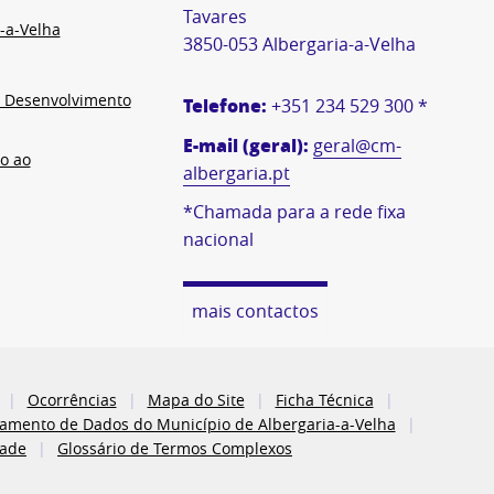
Tavares
-a-Velha
3850-053 Albergaria-a-Velha
e Desenvolvimento
Telefone:
+351 234 529 300 *
E-mail (geral):
geral@cm-
o ao
albergaria.pt
*Chamada para a rede fixa
nacional
mais contactos
Ocorrências
Mapa do Site
Ficha Técnica
atamento de Dados do Município de Albergaria-a-Velha
dade
Glossário de Termos Complexos