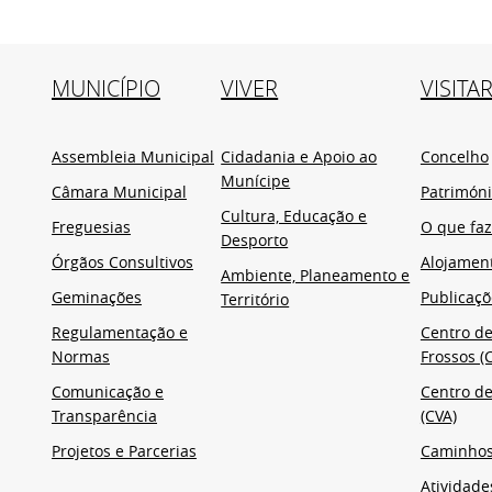
MUNICÍPIO
VIVER
VISITA
Assembleia Municipal
Cidadania e Apoio ao
Concelho
Munícipe
Câmara Municipal
Patrimón
Cultura, Educação e
Freguesias
O que faz
Desporto
Órgãos Consultivos
Alojamen
Ambiente, Planeamento e
Geminações
Publicaçõ
Território
Regulamentação e
Centro de
Normas
Frossos (C
Comunicação e
Centro de
Transparência
(CVA)
Projetos e Parcerias
Caminho
Atividade