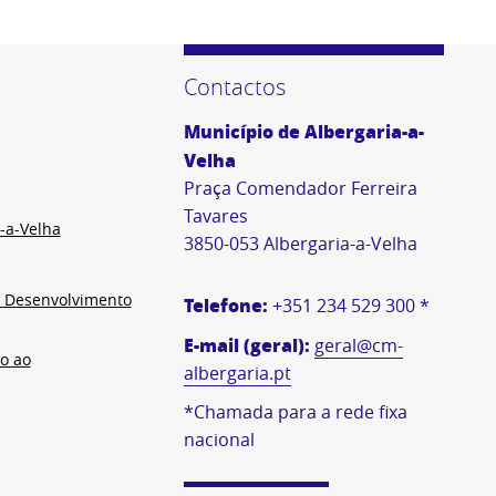
Contactos
Município de Albergaria-a-
Velha
Praça Comendador Ferreira
Tavares
-a-Velha
3850-053 Albergaria-a-Velha
e Desenvolvimento
Telefone:
+351 234 529 300 *
E-mail (geral):
geral@cm-
o ao
albergaria.pt
*Chamada para a rede fixa
nacional