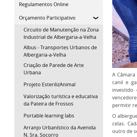
Regulamentos Online
Orçamento Participativo
Circuito de Manutenção na Zona
Industrial de Albergaria-a-Velha
Albus - Transportes Urbanos de
Albergaria-a-Velha
Criação de Parede de Arte
Urbana
A Câmara 
canil e g
Projeto EsterilizAnimal
investido
Valorização turística e educativa
vencedore
da Pateira de Frossos
permitir r
Portable learning labs
O albergu
celas. Ca
Arranjo Urbanístico da Avenida
outro de s
N. Sra. Socorro