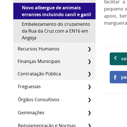
facilitar
Novo albergue de animais
pequeno e
errantes incluindo canil e gatil
apoio, be
mangueira
Embelezamento do cruzamento
da Rua da Cruz com a EN16 em
Angeja
Recursos Humanos
vo
Finanças Municipais
Contratação Pública
pa
Freguesias
Órgãos Consultivos
Geminações
Regulamentação e Normas