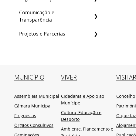
Comunicação e
Transparência
Projetos e Parcerias
MUNICÍPIO
VIVER
VISITA
Assembleia Municipal
Cidadania e Apoio ao
Concelho
Munícipe
Câmara Municipal
Patrimón
Cultura, Educação e
Freguesias
O que faz
Desporto
Órgãos Consultivos
Alojamen
Ambiente, Planeamento e
Geminações
Publicaçõ
Território