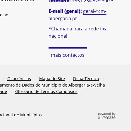
Telefone:
+351 234 529 300 *
E-mail (geral):
geral@cm-
o ao
albergaria.pt
*Chamada para a rede fixa
nacional
mais contactos
Ocorrências
Mapa do Site
Ficha Técnica
atamento de Dados do Município de Albergaria-a-Velha
dade
Glossário de Termos Complexos
acional de Municípios