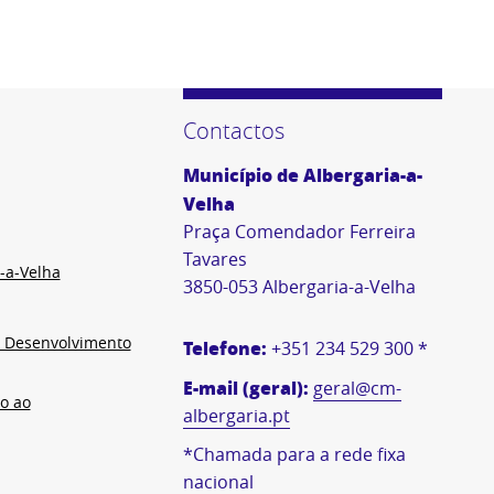
Contactos
Município de Albergaria-a-
Velha
Praça Comendador Ferreira
Tavares
-a-Velha
3850-053 Albergaria-a-Velha
e Desenvolvimento
Telefone:
+351 234 529 300 *
E-mail (geral):
geral@cm-
o ao
albergaria.pt
*Chamada para a rede fixa
nacional