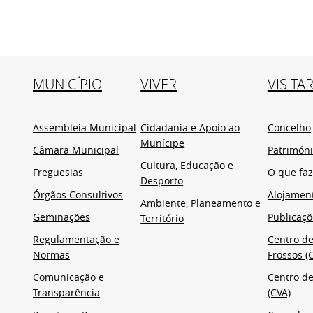
MUNICÍPIO
VIVER
VISITA
Assembleia Municipal
Cidadania e Apoio ao
Concelho
Munícipe
Câmara Municipal
Patrimón
Cultura, Educação e
Freguesias
O que faz
Desporto
Órgãos Consultivos
Alojamen
Ambiente, Planeamento e
Geminações
Publicaçõ
Território
Regulamentação e
Centro de
Normas
Frossos (C
Comunicação e
Centro de
Transparência
(CVA)