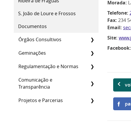
Ribeira de Fráguas
Morada:
L
Telefone:
S. João de Loure e Frossos
Fax:
234 5
Documentos
Email:
sec
Site:
www.j
Órgãos Consultivos
Facebook:
Geminações
Regulamentação e Normas
Comunicação e
vo
Transparência
Projetos e Parcerias
pa