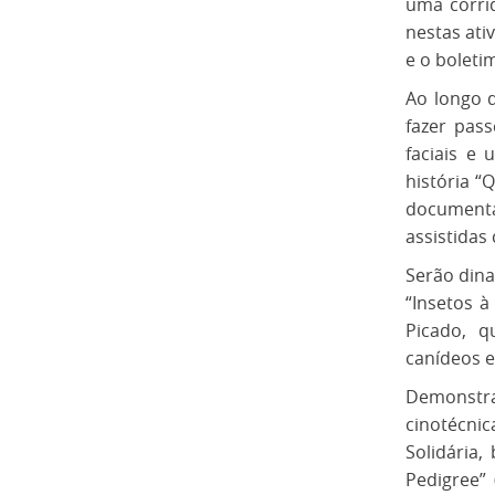
uma corrid
nestas ati
e o boleti
Ao longo d
fazer pass
faciais e
história “
documenta
assistidas
Serão dina
“Insetos 
Picado, q
canídeos e
Demonstra
cinotécn
Solidária,
Pedigree”