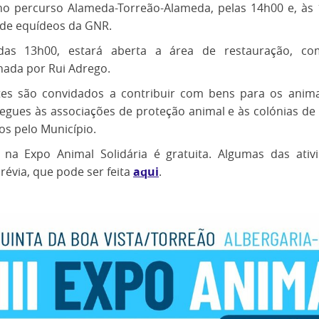
 no percurso Alameda-Torreão-Alameda, pelas 14h00 e, às
 de equídeos da GNR.
das 13h00, estará aberta a área de restauração, c
nada por Rui Adrego.
ntes são convidados a contribuir com bens para os anima
egues às associações de proteção animal e às colónias d
dos pelo Município.
 na Expo Animal Solidária é gratuita. Algumas das ati
prévia, que pode ser feita
aqui
.