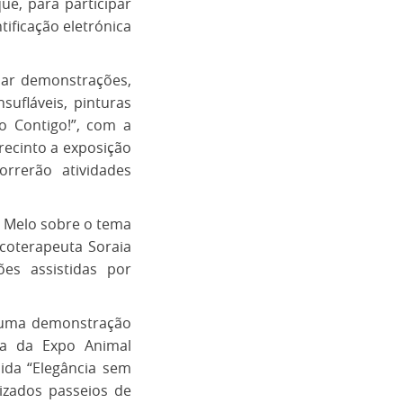
ue, para participar
tificação eletrónica
ciar demonstrações,
sufláveis, pinturas
o Contigo!”, com a
 recinto a exposição
rrerão atividades
a Melo sobre o tema
coterapeuta Soraia
es assistidas por
 uma demonstração
a da Expo Animal
nida “Elegância sem
izados passeios de