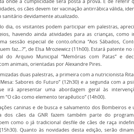
a onde a cumplicidade será posta à prova. É de referir q
vidades, os cães devem ter vacinação antirrábica válida, iden
m sanitário devidamente atualizado.
o dia, os visitantes podem participar em palestras, apre
eios, havendo ainda atividades para as crianças, como in
 uma sessão especial de conto.oficina “Aos Sábados, Cont
Quem faz…?”, de Elsa Mroziewicz (11h00). Estará patente no
l do Arquivo Municipal “Memórias com Patas” e deco
 com animais, orientadas por Alexandre Pires.
mizadas duas palestras, a primeira com a nutricionista Rit
à Mesa: Sabores do Futuro” (12h30) e a segunda com a psi
ue irá apresentar uma abordagem geral às intervençõ
m “O cão como elemento terapêutico” (14h00).
ções caninas e de busca e salvamento dos Bombeiros e
ica dos cães da GNR fazem também parte do program
 bem como o já tradicional desfile de cães de raça indefi
 (15h30). Quanto às novidades desta edição, serão dinam