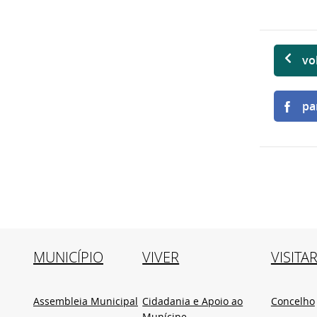
vo
pa
MUNICÍPIO
VIVER
VISITA
Assembleia Municipal
Cidadania e Apoio ao
Concelho
Munícipe