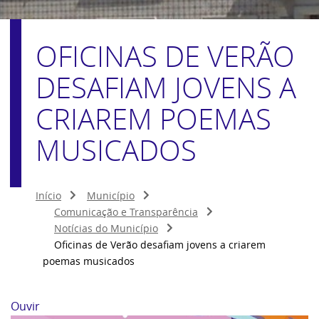
OFICINAS DE VERÃO
DESAFIAM JOVENS A
CRIAREM POEMAS
MUSICADOS
Início
Município
Comunicação e Transparência
Notícias do Município
Oficinas de Verão desafiam jovens a criarem
poemas musicados
Ouvir