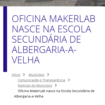
OFICINA MAKERLAB
NASCE NA ESCOLA
SECUNDÁRIA DE
ALBERGARIA-A-
VELHA
Início
Município
Comunicação e Transparência
Notícias do Município
Oficina MakerLab nasce na Escola Secundária de
Albergaria-a-Velha