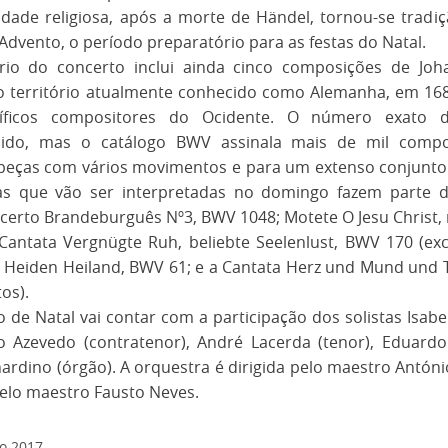
vidade religiosa, após a morte de Händel, tornou-se tradi
Advento, o período preparatório para as festas do Natal.
rio do concerto inclui ainda cinco composições de Joh
o território atualmente conhecido como Alemanha, em 168
líficos compositores do Ocidente. O número exato 
ido, mas o catálogo BWV assinala mais de mil compos
peças com vários movimentos e para um extenso conjunto 
as que vão ser interpretadas no domingo fazem parte 
certo Brandeburguês Nº3, BWV 1048; Motete O Jesu Christ, 
Cantata Vergnügte Ruh, beliebte Seelenlust, BWV 170 (exc
Heiden Heiland, BWV 61; e a Cantata Herz und Mund und 
os).
 de Natal vai contar com a participação dos solistas Isabe
o Azevedo (contratenor), André Lacerda (tenor), Eduardo 
ardino (órgão). A orquestra é dirigida pelo maestro Antón
pelo maestro Fausto Neves.
o
2017