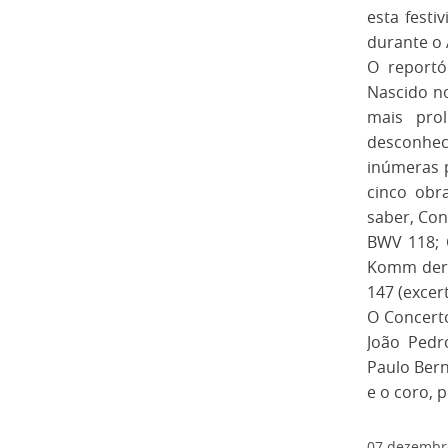
esta festi
durante o 
O reportó
Nascido n
mais pro
desconhec
inúmeras 
cinco obr
saber, Con
BWV 118; 
Komm der 
147 (excert
O Concerto
João Pedr
Paulo Bern
e o coro, 
07
dezembr