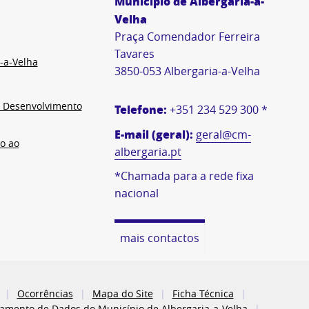
Município de Albergaria-a-
Velha
Praça Comendador Ferreira
Tavares
-a-Velha
3850-053 Albergaria-a-Velha
e Desenvolvimento
Telefone:
+351 234 529 300 *
E-mail (geral):
geral@cm-
o ao
albergaria.pt
*Chamada para a rede fixa
nacional
mais contactos
Ocorrências
Mapa do Site
Ficha Técnica
atamento de Dados do Município de Albergaria-a-Velha