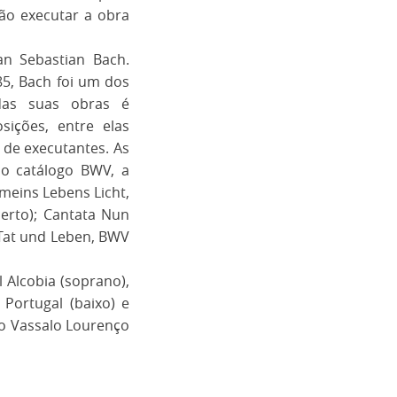
ção executar a obra
an Sebastian Bach.
5, Bach foi um dos
das suas obras é
ições, entre elas
de executantes. As
do catálogo BWV, a
meins Lebens Licht,
erto); Cantata Nun
Tat und Leben, BWV
l Alcobia (soprano),
Portugal (baixo) e
io Vassalo Lourenço