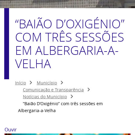
“BAIÃO D’OXIGÉNIO”
COM TRÊS SESSÕES
EM ALBERGARIA-A-
VELHA
Início
Município
Comunicação e Transparência
Notícias do Município
“Baião D’Oxigénio” com três sessões em
Albergaria-a-Velha
Ouvir