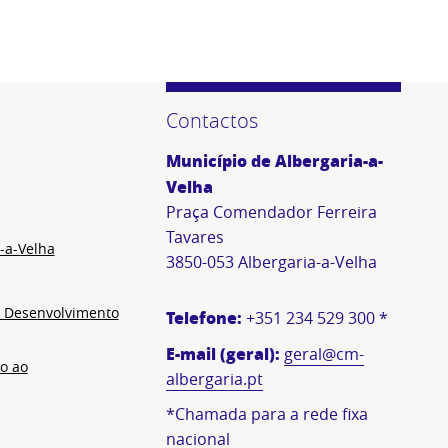
Contactos
Município de Albergaria-a-
Velha
Praça Comendador Ferreira
Tavares
-a-Velha
3850-053 Albergaria-a-Velha
e Desenvolvimento
Telefone:
+351 234 529 300 *
E-mail (geral):
geral@cm-
o ao
albergaria.pt
*Chamada para a rede fixa
nacional