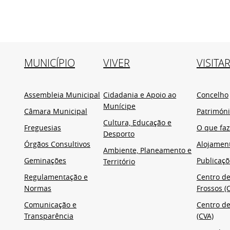
MUNICÍPIO
VIVER
VISITA
Assembleia Municipal
Cidadania e Apoio ao
Concelho
Munícipe
Câmara Municipal
Patrimón
Cultura, Educação e
Freguesias
O que faz
Desporto
Órgãos Consultivos
Alojamen
Ambiente, Planeamento e
Geminações
Publicaçõ
Território
Regulamentação e
Centro de
Normas
Frossos (C
Comunicação e
Centro de
Transparência
(CVA)