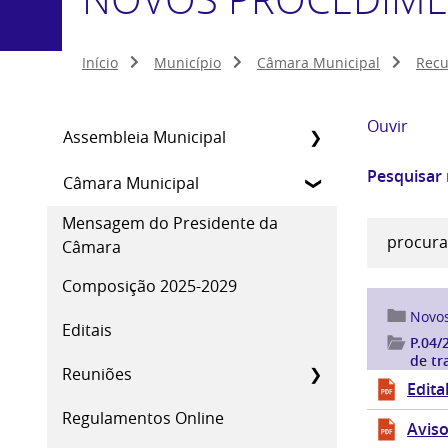
Início
Município
Câmara Municipal
Rec
Ouvir
Assembleia Municipal
Pesquisar
Câmara Municipal
Mensagem do Presidente da
Câmara
Composição 2025-2029
Novo
Editais
P.04/
de tr
Reuniões
temp
Edita
Regulamentos Online
Avis