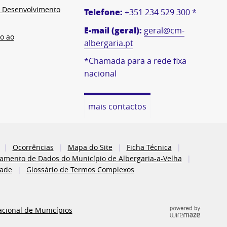
e Desenvolvimento
Telefone:
+351 234 529 300 *
E-mail (geral):
geral@cm-
o ao
albergaria.pt
*Chamada para a rede fixa
nacional
mais contactos
Ocorrências
Mapa do Site
Ficha Técnica
atamento de Dados do Município de Albergaria-a-Velha
dade
Glossário de Termos Complexos
acional de Municípios