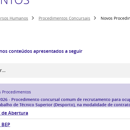
ursos Humanos
Procedimentos Concursais
Novos Procedi
 nos conteúdos apresentados a seguir
s Procedimentos
2026 - Procedimento concursal comum de recrutamento para ocu
abalho de Técnico Superior (Desporto), na modalidade de contrat
o indeterminado
l de Abertura
o BEP