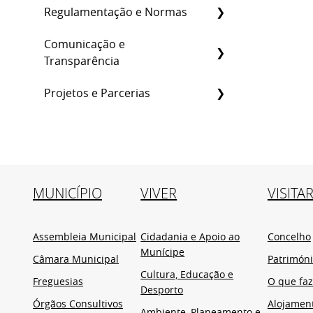
Regulamentação e Normas
Comunicação e
Transparência
Projetos e Parcerias
MUNICÍPIO
VIVER
VISITA
Assembleia Municipal
Cidadania e Apoio ao
Concelho
Munícipe
Câmara Municipal
Patrimón
Cultura, Educação e
Freguesias
O que faz
Desporto
Órgãos Consultivos
Alojamen
Ambiente, Planeamento e