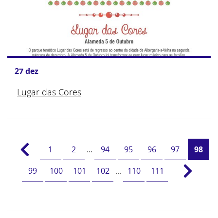
27
dez
Lugar das Cores
1
2
...
94
95
96
97
98
99
100
101
102
...
110
111