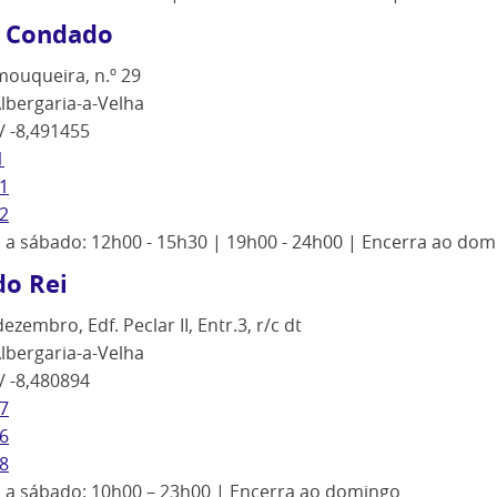
O Condado
ouqueira, n.º 29
lbergaria-a-Velha
/ -8,491455
1
1
2
ª a sábado: 12h00 - 15h30 | 19h00 - 24h00 | Encerra ao do
do Rei
ezembro, Edf. Peclar II, Entr.3, r/c dt
lbergaria-a-Velha
/ -8,480894
7
6
8
ª a sábado: 10h00 – 23h00 | Encerra ao domingo