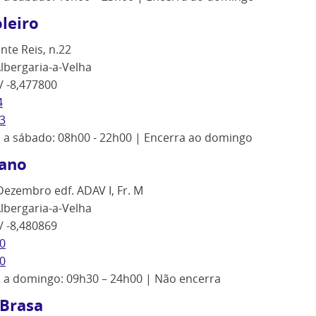
leiro
nte Reis, n.22
lbergaria-a-Velha
/ -8,477800
4
3
ª a sábado: 08h00 - 22h00 | Encerra ao domingo
tano
Dezembro edf. ADAV I, Fr. M
lbergaria-a-Velha
/ -8,480869
0
0
ª a domingo: 09h30 – 24h00 | Não encerra
 Brasa