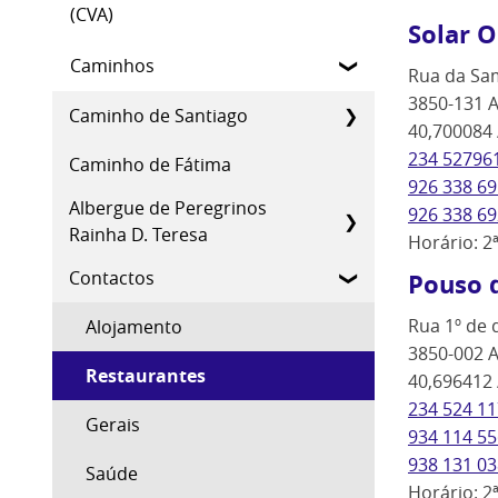
(CVA)
Solar 
Caminhos
Rua da Sam
3850-131 A
Caminho de Santiago
40,700084 
234 52796
Caminho de Fátima
926 338 69
Albergue de Peregrinos
926 338 69
Rainha D. Teresa
Horário: 2
Contactos
Pouso 
Rua 1º de d
Alojamento
3850-002 A
Restaurantes
40,696412 
234 524 11
Gerais
934 114 55
938 131 03
Saúde
Horário: 2