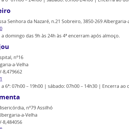
eiro
sa Senhora da Nazaré, n.21 Sobreiro, 3850-269 Albergaria-
0
ª a domingo das 9h às 24h às 4ª encerram após almoço.
jou
pital, nº16
garia-a-Velha
/-8,479662
1
ª a 6ª: 07h00 – 19h00 | sábado: 07h00 – 14h30 | Encerra ao
imenta
isericórdia, nº79 Assilhó
lbergaria-a-Velha
/-8,484056