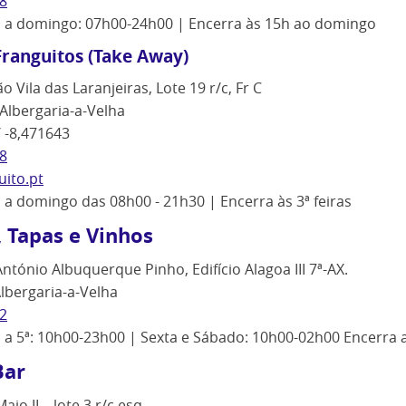
8
ª a domingo: 07h00-24h00 | Encerra às 15h ao domingo
Franguitos (Take Away)
 Vila das Laranjeiras, Lote 19 r/c, Fr C
 Albergaria-a-Velha
 -8,471643
8
ito.pt
ª a domingo das 08h00 - 21h30 | Encerra às 3ª feiras
 Tapas e Vinhos
António Albuquerque Pinho, Edifício Alagoa III 7ª-AX.
lbergaria-a-Velha
2
ª a 5ª: 10h00-23h00 | Sexta e Sábado: 10h00-02h00 Encerra
Bar
aio II – lote 3 r/c esq.