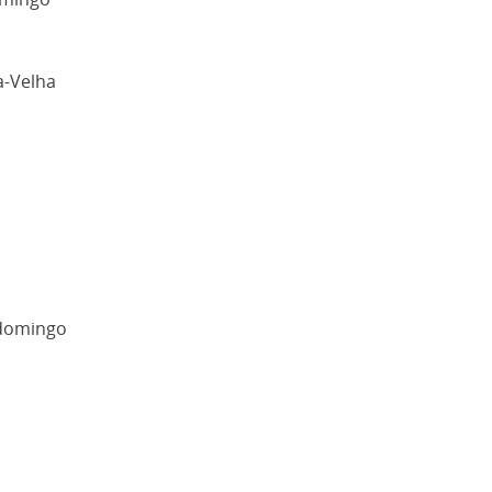
a-Velha
 domingo