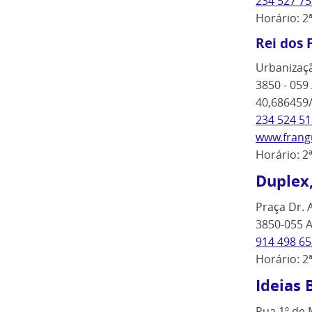
234 527 75
Horário: 2
Rei dos 
Urbanização
3850 - 059
40,686459/
234 524 51
www.frangu
Horário: 2
Duplex,
Praça Dr. 
3850-055 A
914 498 65
Horário: 2
Ideias 
Rua 1º de M