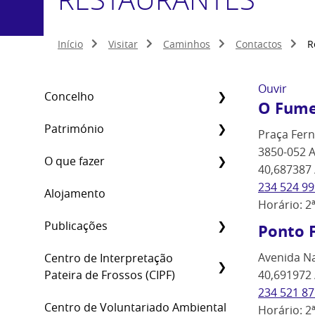
Início
Visitar
Caminhos
Contactos
R
Ouvir
Concelho
O Fume
Património
Praça Fern
3850-052 A
O que fazer
40,687387 
234 524 99
Alojamento
Horário: 2
Publicações
Ponto F
Avenida Na
Centro de Interpretação
Pateira de Frossos (CIPF)
40,691972 
234 521 87
Centro de Voluntariado Ambiental
Horário: 2