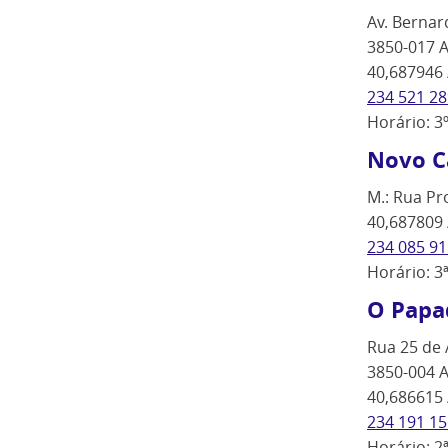
Av. Berna
3850-017 A
40,687946 
234 521 28
Horário: 3
Novo C
M.: Rua Pr
40,687809 
234 085 91
Horário: 3
O Papa
Rua 25 de A
3850-004 A
40,686615 
234 191 15
Horário: 2