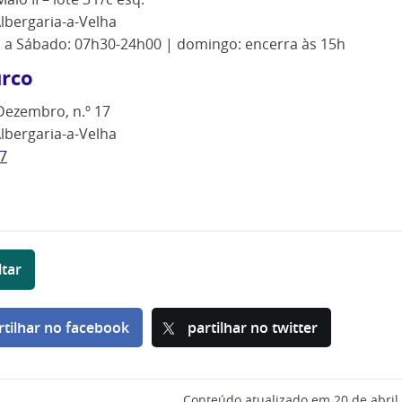
lbergaria-a-Velha
ª a Sábado: 07h30-24h00 | domingo: encerra às 15h
urco
Dezembro, n.º 17
lbergaria-a-Velha
7
ltar
rtilhar no facebook
partilhar no twitter
Conteúdo atualizado em
20 de abril