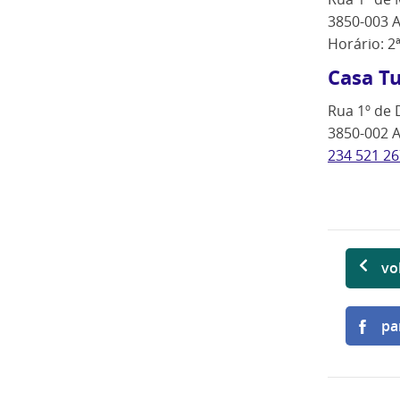
3850-003 A
Horário: 2
Casa T
Rua 1º de 
3850-002 A
234 521 26
vo
pa