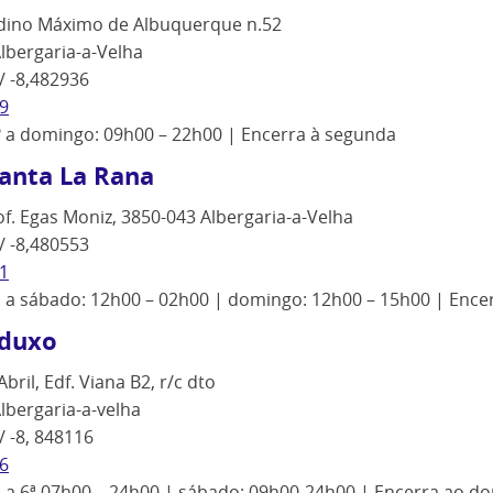
rdino Máximo de Albuquerque n.52
lbergaria-a-Velha
/ -8,482936
9
º a domingo: 09h00 – 22h00 | Encerra à segunda
anta La Rana
of. Egas Moniz, 3850-043 Albergaria-a-Velha
/ -8,480553
1
ª a sábado: 12h00 – 02h00 | domingo: 12h00 – 15h00 | Ence
duxo
bril, Edf. Viana B2, r/c dto
lbergaria-a-velha
/ -8, 848116
6
ª a 6ª 07h00 – 24h00 | sábado: 09h00-24h00 | Encerra ao d