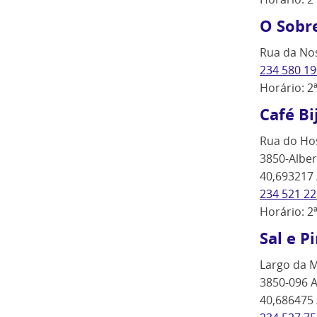
O Sobr
Rua da Nos
234 580 19
Horário: 2
Café Bi
Rua do Hos
3850-Alber
40,693217 
234 521 22
Horário: 2
Sal e P
Largo da M
3850-096 A
40,686475 