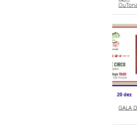
OuTona
20
dez
GALA D