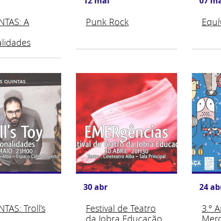
12
mai
07
ma
NTAS: A
Punk Rock
Equí
lidades
30
abr
24
ab
TAS: Troll’s
Festival de Teatro
3.º A
da Jobra Educação
Merc