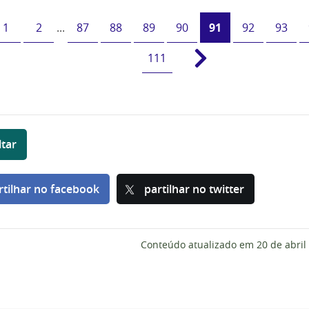
1
2
...
87
88
89
90
91
92
93
111
ltar
rtilhar no facebook
partilhar no twitter
Conteúdo atualizado em
20 de abril