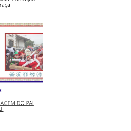
Praça
z
SAGEM DO PAI
AL