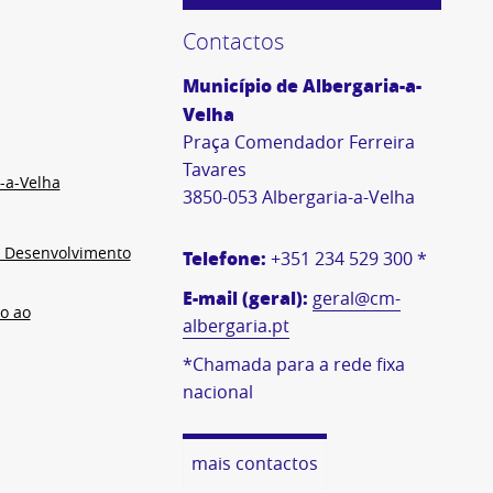
Contactos
Município de Albergaria-a-
Velha
Praça Comendador Ferreira
Tavares
-a-Velha
3850-053 Albergaria-a-Velha
e Desenvolvimento
Telefone:
+351 234 529 300 *
E-mail (geral):
geral@cm-
o ao
albergaria.pt
*Chamada para a rede fixa
nacional
mais contactos