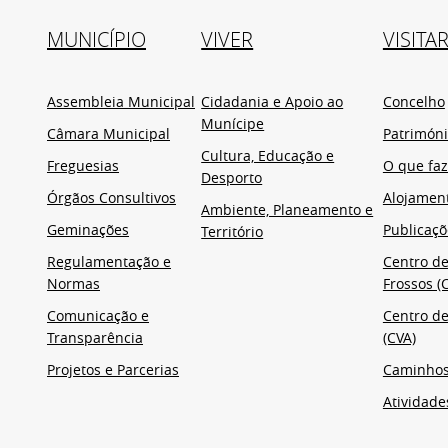
MUNICÍPIO
VIVER
VISITA
Assembleia Municipal
Cidadania e Apoio ao
Concelho
Munícipe
Câmara Municipal
Patrimón
Cultura, Educação e
Freguesias
O que faz
Desporto
Órgãos Consultivos
Alojamen
Ambiente, Planeamento e
Geminações
Publicaçõ
Território
Regulamentação e
Centro de
Normas
Frossos (C
Comunicação e
Centro de
Transparência
(CVA)
Projetos e Parcerias
Caminho
Atividade