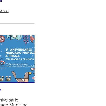
i
voco
r
niversário
ado Municipal