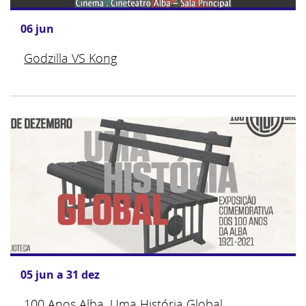
06
jun
Godzilla VS Kong
05
jun
a
31
dez
100 Anos Alba, Uma História Global