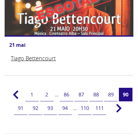
21
mai
Tiago Bettencourt
1
2
...
86
87
88
89
90
91
92
93
94
...
110
111