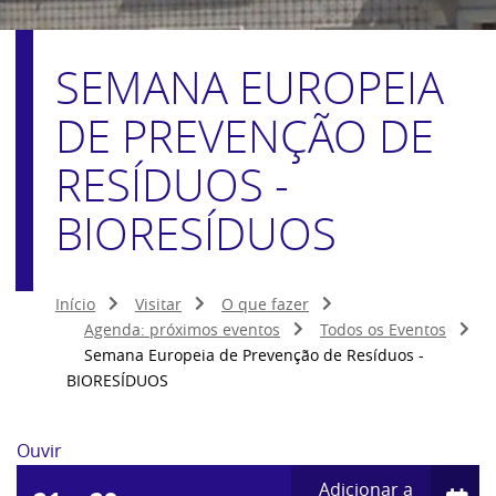
SEMANA EUROPEIA
DE PREVENÇÃO DE
RESÍDUOS -
BIORESÍDUOS
Início
Visitar
O que fazer
Agenda: próximos eventos
Todos os Eventos
Semana Europeia de Prevenção de Resíduos -
BIORESÍDUOS
Ouvir
Adicionar a