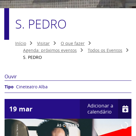
S. PEDRO
Início
Visitar
O que fazer
Agenda: próximos eventos
Todos os Eventos
S. PEDRO
Ouvir
Cineteatro Alba
Adicionar a
19
mar
calendário