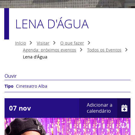
LENA D'ÁGUA
Início
Visitar
O que fazer
Agenda: próximos eventos
Todos os Eventos
Lena d'Água
Ouvir
Cineteatro Alba
Adicionar a
07
nov
calendário