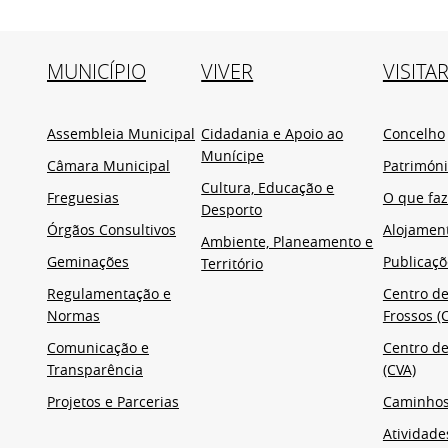
MUNICÍPIO
VIVER
VISITA
Assembleia Municipal
Cidadania e Apoio ao
Concelho
Munícipe
Câmara Municipal
Patrimón
Cultura, Educação e
Freguesias
O que faz
Desporto
Órgãos Consultivos
Alojamen
Ambiente, Planeamento e
Geminações
Publicaçõ
Território
Regulamentação e
Centro de
Normas
Frossos (C
Comunicação e
Centro de
Transparência
(CVA)
Projetos e Parcerias
Caminho
Atividade