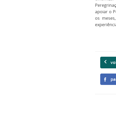
Peregrinaç
apoiar o 
os meses,
experiênci
vo
pa