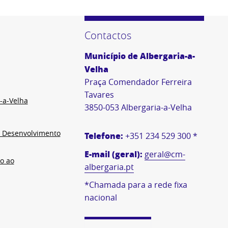
Contactos
Município de Albergaria-a-
Velha
Praça Comendador Ferreira
Tavares
-a-Velha
3850-053 Albergaria-a-Velha
e Desenvolvimento
Telefone:
+351 234 529 300 *
E-mail (geral):
geral@cm-
o ao
albergaria.pt
*Chamada para a rede fixa
nacional