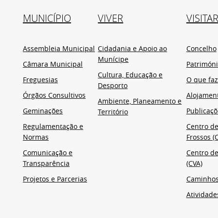
MUNICÍPIO
VIVER
VISITA
Assembleia Municipal
Cidadania e Apoio ao
Concelho
Munícipe
Câmara Municipal
Patrimón
Cultura, Educação e
Freguesias
O que faz
Desporto
Órgãos Consultivos
Alojamen
Ambiente, Planeamento e
Geminações
Publicaçõ
Território
Regulamentação e
Centro de
Normas
Frossos (C
Comunicação e
Centro de
Transparência
(CVA)
Projetos e Parcerias
Caminho
Atividade