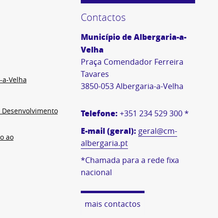
Contactos
Município de Albergaria-a-
Velha
Praça Comendador Ferreira
Tavares
-a-Velha
3850-053 Albergaria-a-Velha
e Desenvolvimento
Telefone:
+351 234 529 300 *
E-mail (geral):
geral@cm-
o ao
albergaria.pt
*Chamada para a rede fixa
nacional
mais contactos