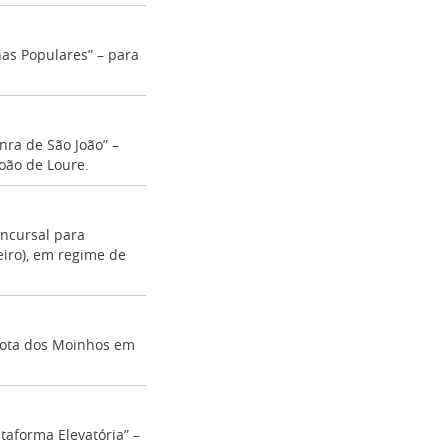
has Populares” – para
nra de São João” –
João de Loure.
oncursal para
iro), em regime de
 Rota dos Moinhos em
taforma Elevatória” –