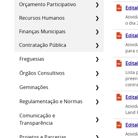
Orçamento Participativo
Edita
Ativid
Recursos Humanos
o dia 
Finanças Municipais
Edita
Contratação Pública
Ativid
para o
Freguesias
Edita
Lista
Órgãos Consultivos
preen
contr
Geminações
Edita
Regulamentação e Normas
Ativi
Land R
Comunicação e
Transparência
Edita
Ativid
Projetos e Parcerias