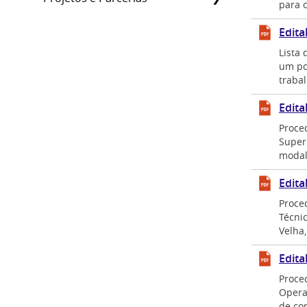
para o
Edita
Lista
um po
traba
Edita
Proce
Super
modal
Edita
Proce
Técni
Velha
Edita
Proce
Opera
de co