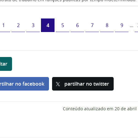
1
2
3
4
5
6
7
8
9
...
ltar
rtilhar no facebook
partilhar no twitter
Conteúdo atualizado em
20 de abril