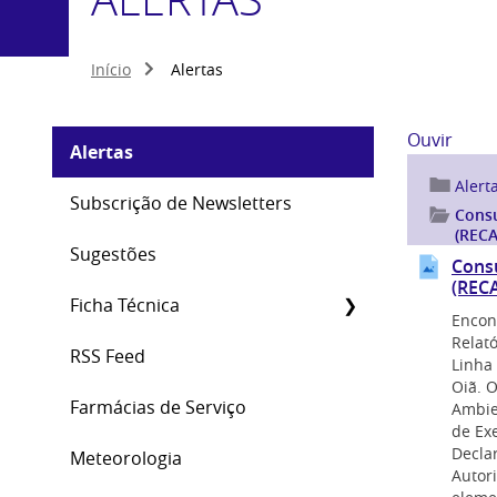
Início
Alertas
Ouvir
Alertas
Alert
Subscrição de Newsletters
Consu
(RECA
Sugestões
Consu
(RECA
Ficha Técnica
Encon
Relat
RSS Feed
Linha 
Oiã. 
Farmácias de Serviço
Ambien
de Ex
Decla
Meteorologia
Autor