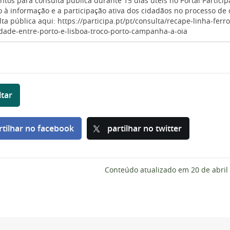
tos para consulta pública durante 15 dias úteis no Portal Particip
o à informação e a participação ativa dos cidadãos no processo de 
ta pública aqui: https://participa.pt/pt/consulta/recape-linha-ferro
idade-entre-porto-e-lisboa-troco-porto-campanha-a-oia
ltar
rtilhar no facebook
partilhar no twitter
Conteúdo atualizado em
20 de abril