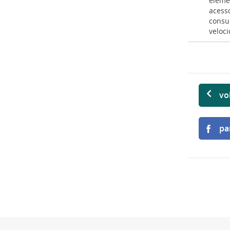
elemen
acess
consul
veloc
vo
pa