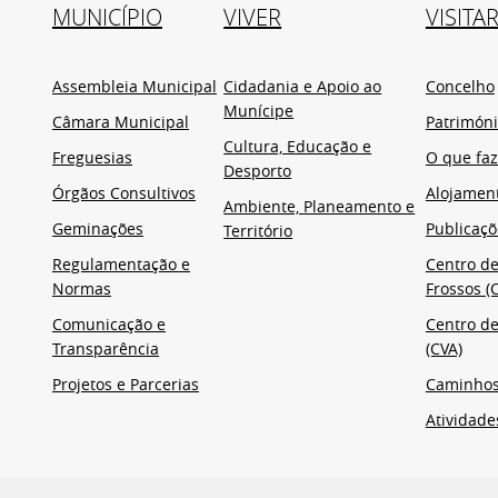
MUNICÍPIO
VIVER
VISITA
Assembleia Municipal
Cidadania e Apoio ao
Concelho
Munícipe
Câmara Municipal
Patrimón
Cultura, Educação e
Freguesias
O que faz
Desporto
Órgãos Consultivos
Alojamen
Ambiente, Planeamento e
Geminações
Publicaçõ
Território
Regulamentação e
Centro de
Normas
Frossos (C
Comunicação e
Centro de
Transparência
(CVA)
Projetos e Parcerias
Caminho
Atividade