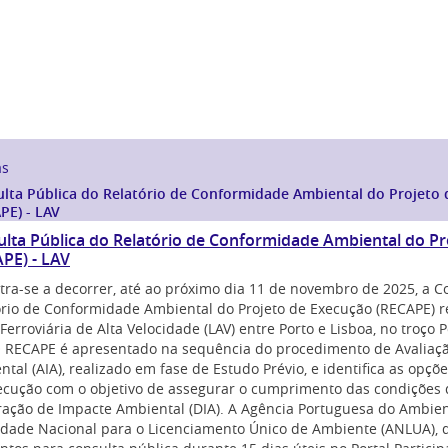
as
lta Pública do Relatório de Conformidade Ambiental do Projeto
PE) - LAV
lta Pública do Relatório de Conformidade Ambiental do Pr
PE) - LAV
tra-se a decorrer, até ao próximo dia 11 de novembro de 2025, a C
ório de Conformidade Ambiental do Projeto de Execução (RECAPE) re
Ferroviária de Alta Velocidade (LAV) entre Porto e Lisboa, no troço
O RECAPE é apresentado na sequência do procedimento de Avaliaç
tal (AIA), realizado em fase de Estudo Prévio, e identifica as opçõ
ecução com o objetivo de assegurar o cumprimento das condições 
ração de Impacte Ambiental (DIA). A Agência Portuguesa do Ambien
idade Nacional para o Licenciamento Único de Ambiente (ANLUA), d