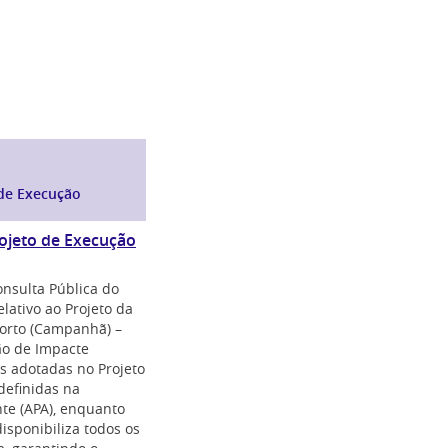
 de Execução
ojeto de Execução
onsulta Pública do
lativo ao Projeto da
 Porto (Campanhã) –
ão de Impacte
es adotadas no Projeto
definidas na
te (APA), enquanto
isponibiliza todos os