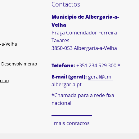
Contactos
Município de Albergaria-a-
Velha
Praça Comendador Ferreira
Tavares
-a-Velha
3850-053 Albergaria-a-Velha
e Desenvolvimento
Telefone:
+351 234 529 300 *
E-mail (geral):
geral@cm-
o ao
albergaria.pt
*Chamada para a rede fixa
nacional
mais contactos