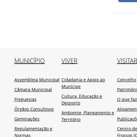
MUNICÍPIO
VIVER
VISITA
Assembleia Municipal
Cidadania e Apoio ao
Concelho
Munícipe
Câmara Municipal
Patrimón
Cultura, Educação e
Freguesias
O que faz
Desporto
Órgãos Consultivos
Alojamen
Ambiente, Planeamento e
Geminações
Publicaçõ
Território
Regulamentação e
Centro de
Normas
Frossos (C