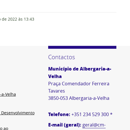
 de 2022
às 13:43
Contactos
Município de Albergaria-a-
Velha
Praça Comendador Ferreira
Tavares
-a-Velha
3850-053 Albergaria-a-Velha
e Desenvolvimento
Telefone:
+351 234 529 300 *
E-mail (geral):
geral@cm-
o ao