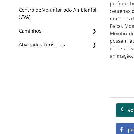
período h
Centro de Voluntariado Ambiental
centenas d
(CVA)
moinhos d
Baixo, Moi
Caminhos
Moinho de 
possam ap
Atividades Turísticas
entre ela
animação, 
vo
pa