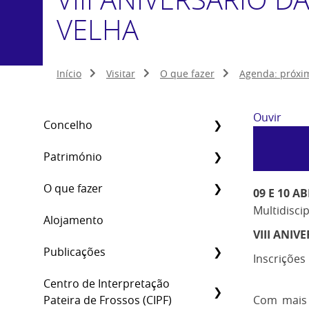
VELHA
Início
Visitar
O que fazer
Agenda: próxi
Ouvir
Concelho
Património
O que fazer
09 E 10 A
Multidisci
Alojamento
VIII ANI
Publicações
Inscrições
Centro de Interpretação
Pateira de Frossos (CIPF)
Com mais 