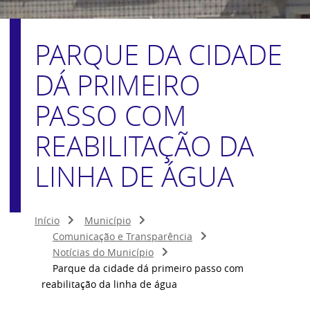
PARQUE DA CIDADE
DÁ PRIMEIRO
PASSO COM
REABILITAÇÃO DA
LINHA DE ÁGUA
Início
Município
Comunicação e Transparência
Notícias do Município
Parque da cidade dá primeiro passo com
reabilitação da linha de água