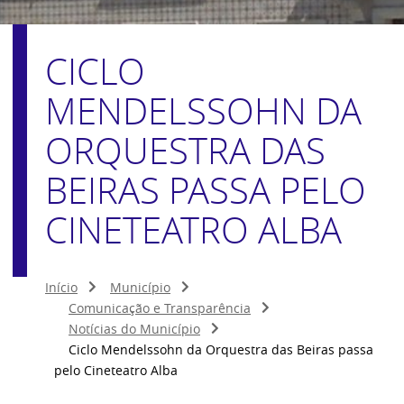
CICLO
MENDELSSOHN DA
ORQUESTRA DAS
BEIRAS PASSA PELO
CINETEATRO ALBA
Início
Município
Comunicação e Transparência
Notícias do Município
Ciclo Mendelssohn da Orquestra das Beiras passa
pelo Cineteatro Alba